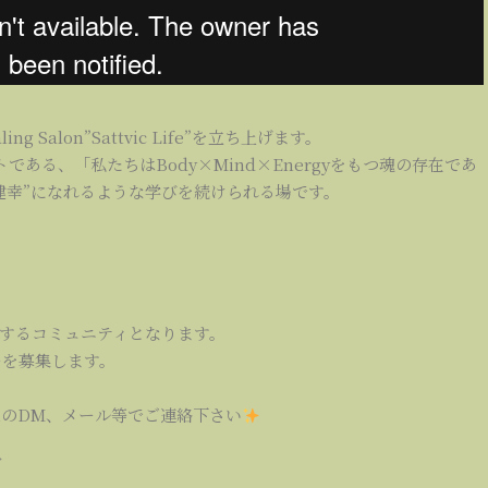
g Salon”Sattvic Life”を立ち上げます。
である、「私たちはBody×Mind×Energyをもつ魂の存在であ
健幸”になれるような学びを続けられる場です。
するコミュニティとなります。
ーを募集します。
amのDM、メール等でご連絡下さい
≫