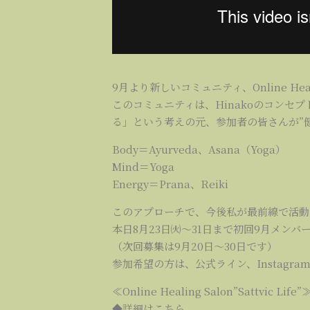
9月より新しいコミュニティ、Online Healin
このコミュニティは、Hinakoのコンセプト
る」という考えの元、参加者の皆さんが”
Body＝Ayurveda、Asana（Yoga）
Mind＝Yoga
Energy＝Prana、Reiki
このアプローチで、今後私が最前線で活動
本日8月23日㈫～31日まで初回9月メンバ
（次回募集は9月20日～30日です）
参加希望の方は、公式ライン、Instagr
≪Online Healing Salon”Sattvic Life”
◆詳細はこちら