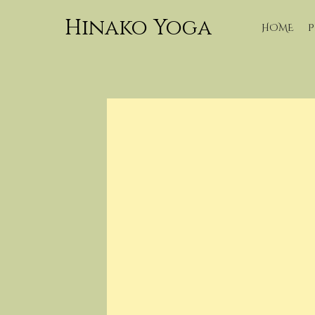
Hinako Yoga
HOME
P