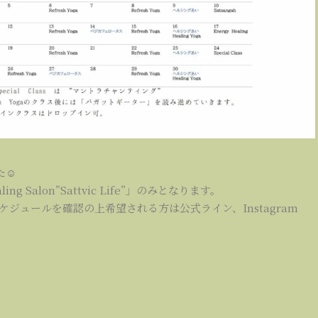
た☺
g Salon”Sattvic Life”」のみとなります。
ジュールを確認の上希望される方は公式ライン、Instagram