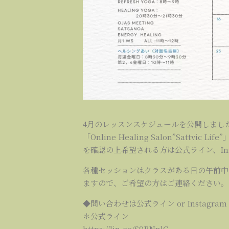
4月のレッスンスケジュールを公開しまし
「Online Healing Salon”Sat
を確認の上希望される方は公式ライン、Inst
各種セッションはクラスがある日の午前中
ますので、ご希望の方はご連絡ください。
◆問い合わせは公式ライン or Instagram DM
＊公式ライン
https://lin.ee/S9BNnlC