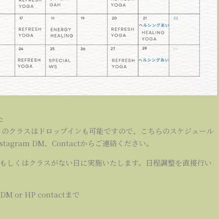
た
tvic Life”」のクラスはドロップインも可能ですので、こちらのスケジュール
agram DM、Contactからご連絡ください。
もしくはクラスがない日に実施いたします。日程調整を直接行い
 or HP contactまで