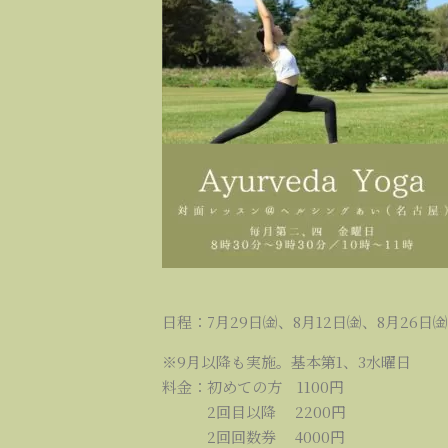
日程：7月29日㈮、8月12日㈮、8月26日㈮ 8
※9月以降も実施。基本第1、3水曜日
料金：初めての方 1100円
2回目以降 2200円
2回回数券 4000円