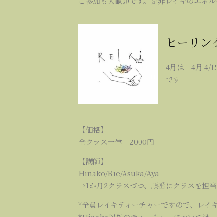
ご参加も大歓迎です。是非レイキのエネル
ヒーリン
4月は「4月 4/15㈫
です
【価格】
全クラス一律 2000円
【講師】
Hinako/Rie/Asuka/Aya
→1か月2クラスづつ、順番にクラスを担
*全員レイキティーチャーですので、レイ
*Hinako以外のティーチャーについては「