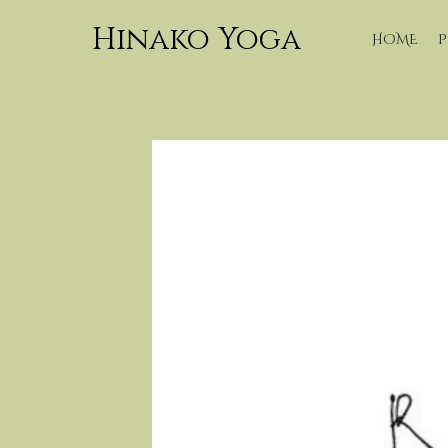
Hinako Yoga
HOME
P