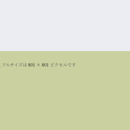
日
フルサイズは
801 × 801
ピクセルです