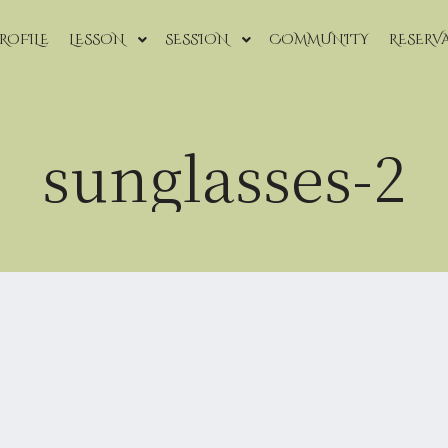
ROFILE
LESSON
SESSION
COMMUNITY
RESERV
sunglasses-2