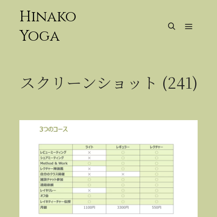
Hinako
Yoga
メイン
検索
スクリーンショット (241)