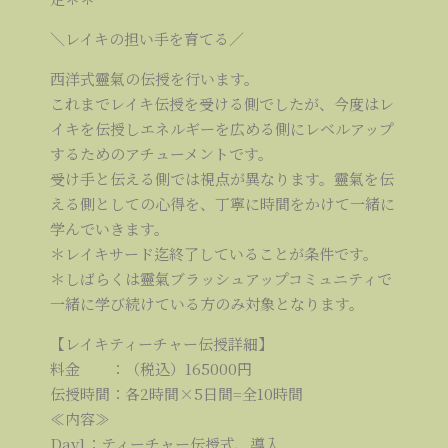
＼レイキの担い手を育てる／
西洋式靈氣の伝授を行います。
これまでレイキ伝授を受ける側でしたが、今度はレ
イキを伝授しエネルギーを広める側にレベルアップ
するためのアチューメントです。
受け手と伝える側では視点が異なります。靈氣を伝
える側としての心得を、丁寧に時間をかけて一緒に
学んでいきます。
＊レイキサード迄終了していることが条件です。
＊しばらくは靈氣ブラッシュアップコミュニティで
一緒に学び続けている方のみ対象となります。
【レイキティーチャー伝授詳細】
料金 ：（税込）165000円
伝授時間：各2時間×5日間=全10時間
≪内容≫
Day1：ティーチャー伝授式、導入