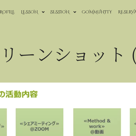
ROFILE
LESSON
SESSION
COMMUNITY
RESERV
リーンショット (2