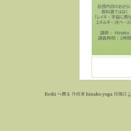
Reiki へ戻る
作成者
hinako.yoga
投稿日