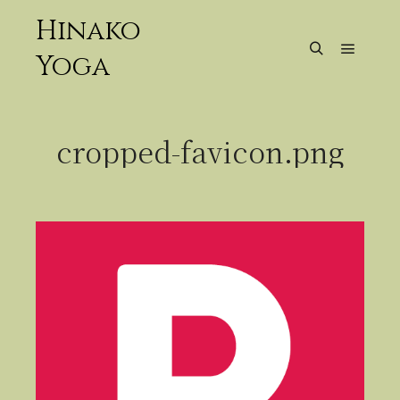
Hinako
Yoga
メイン
検索
cropped-favicon.png