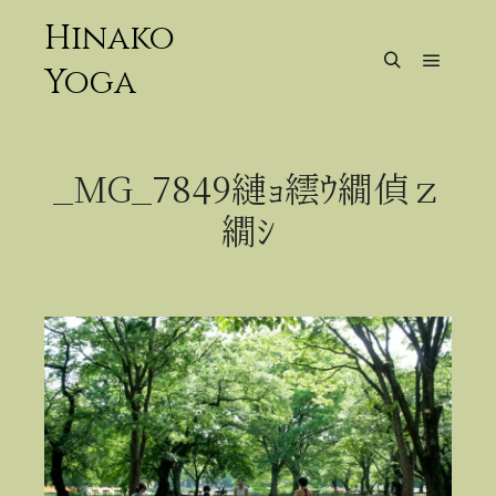
Hinako
Yoga
メイン
検索
_MG_7849縺ｮ繧ｳ繝偵ｚ
繝ｼ