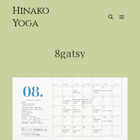
Hinako
Yoga
メイン
検索
8gatsy