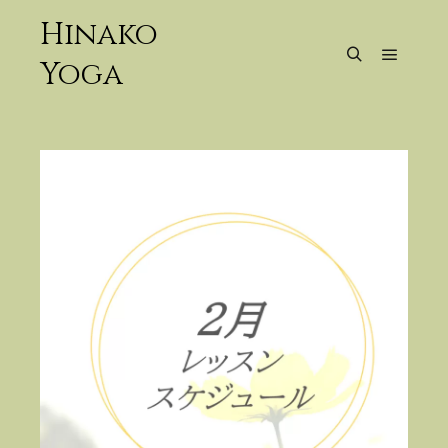
Hinako
Yoga