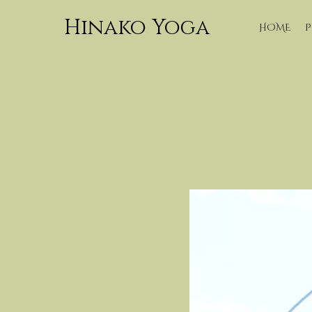
Hinako Yoga
HOME
P