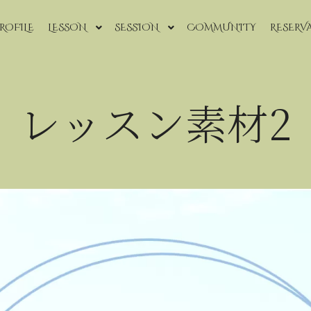
ROFILE
LESSON
SESSION
COMMUNITY
RESERV
レッスン素材2