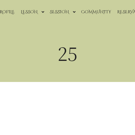
ROFILE
LESSON
SESSION
COMMUNITY
RESERV
25