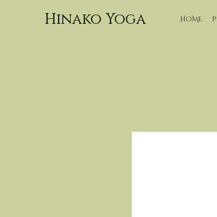
Hinako Yoga
HOME
P